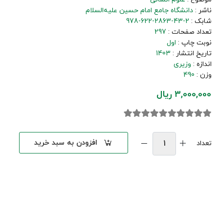
ناشر :
دانشگاه جامع امام حسین علیه‌السلام
شابک :
978-622-2863-43-2
تعداد صفحات :
297
نوبت چاپ :
اول
تاریخ انتشار :
1403
اندازه :
وزیری
وزن :
490
3,000,000 ریال
افزودن به سبد خرید
تعداد