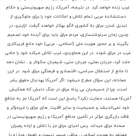
غرب زنده خواهد کرد. در نتیجه، آمریکا، رژیم صهیونیستی و حکام
دستنشانده عربی تمام تلاش و امکانات خود را برای جلوگیری از
تبدیل شدن عراق به کشوری الگو بهکار خواهند گرفت. ازاینرو، در
چنین زمان سرنوشتسازی، مردم عراق باید برای آینده خود تصمیم
بگیرند و بر محور هویت ملی (اسلامی ـ عربی) خود مانع فریبکاری
غرب در عراق شوند. در این هماوردی، غرب تلاش میکند خود را حامی
ملت کرد، جریان بعثی، جریان سنی، شیعیان سکولار و... نشان دهد
تا مانع از استقلال سیاسی، اقتصادی و فرهنگی عراق شود. در این
معادله، این سؤال مطرح میشود: اگر آمریکا بهدنبال حقوق بشر
است، چرا از مسیحیان بی پناه عراق در جنگ داعش که همکیش
آمریکا هستند، حمایت نکرد؟ پاسخ این است که آمریکا جز به منافع
خود نمی‌اندیشد و مسیحیت و سایر اقلیت ِ های عراق را غیرمؤثر و
فاقد بازیگری مؤثر در تأمین منافع آمریکا و رژیم صهیونیستی در
صحنه عراق میداند. پس احیای عراق جز با تلاش و اراده رهبران
معتقد به هویت اسلامی ـ عراقی میسر نیست و راهحل مبارزه با