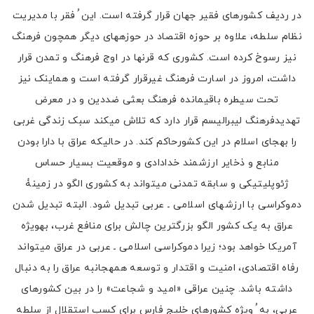
در ردیف کشورهای فقیر جهان قرار گرفته است. این ُ فقر با مدیریت
نظام سلطه، علاوه بر حوزه اقتصاد در حوزههای دیگر همچون فرهنگ
نیز رسوخ کرده است. کشوری که قرنها در اوج فرهنگ و تمدن قرار
داشت، امروز در اسارت فرهنگ غیرقرار گرفته است و هماینک نیز
تحت سیطره باقیمانده فرهنگ بعثی ضددین و در معرض
تهدیدفرهنگ لیبرالیسم قرار دارد که تلاش میکند سبک زندگی غربی
را بهجای اسلام در این کشورحاکم کند. در حالیکه عراق با دارا بودن
منابع و ذخایر ارزشمند خدادادی و موقعیت بسیار حساس
ژئوپلیتیکی و سابقه تمدنی میتواند به کشوری الگو در زمینۀ
دموکراسی با ارزشهای اسلامی ـ عربی تبدیل شود. البته تبدیل شدن
عراق به یک کشور الگو بزرگترین چالش برای منافع غرب، بهویژه
آمریکا خواهد بود؛ زیرا دموکراسی اسلامی ـ عربی در عراق میتواند
رفاه اقتصادی، امنیت و اقتدار و توسعه همهجانبه عراق را به دنبال
داشته باشد. چنین عراقی «امید و شجاعت» را در بین کشورهای
عربی، به ُ ویژه کشورهای خلیج فارس برای کسب استقلال از سلطه