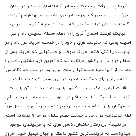
کربلا پیش رفت و جنایت بنیعباس که امامان شیعه را در زندان
بزرگ عراق محصور کرد و زمینه را برای اشغال مغولها فراهم کردند،
گرفته تا تلاش دولت عثمانی که با جنایت علیه اکثر مردم عراق در
نهایت، فرصت اشغال ُ گری را به نظام سلطه انگلیس داد و نیز
اقلیت بعثی که حکومت عراق و خود را در خدمت آمریکا قرار داد و در
نهایت، در آتش خشم آمریکا سوخت و جنایتهایی که آمریکا پس از
اشغال عراق در این کشور مرتکب شد که آخرین آن، تشکیل داعش و
حمایت از آنها علیه مسلمانها ُ و ملت عراق بود. در حقیقت، نظام س ُ
لطه جهانی برای حفظ سلطه خود در عراق سعی کرده با حمایت از
اقلیت قومی ـ مذهبی، این کشور را بهخدمت بگیرد و آن را غارت
کند. از طرف دیگر، ُ اقلیت حاکم در عراق برای حفظ بقای خود، منافع
سلطهگران را بر منافع ملت خود ترجیح داده و چاره ُ ای جز اعمال س ُ
لطه استبدادی در داخل با حمایت نظام سلطه در خارج نداشته است.
در نتیجۀ این رفتار حاکمان، کشور عراق که با ظرفیتهای موجود
میتوانست به ثروتمندترین کشور منطقه و جهان تبدیل شود، امروز