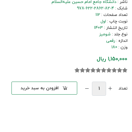
ناشر :
دانشگاه جامع امام حسین علیه‌السلام
شابک :
978-622-2862-82-4
تعداد صفحات :
112
نوبت چاپ :
اول
تاریخ انتشار :
1403
نوع جلد :
شومیز
اندازه :
رقعی
وزن :
180
1,150,000 ریال
افزودن به سبد خرید
تعداد