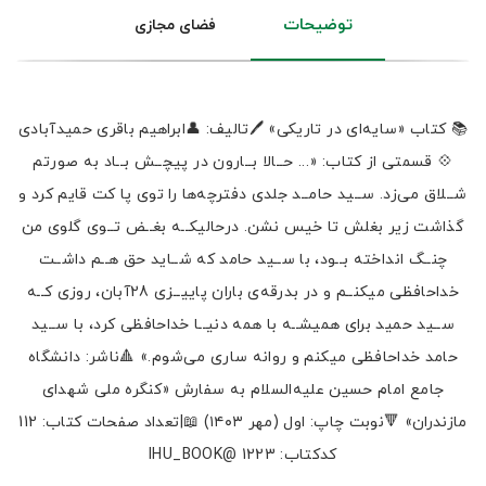
توضیحات
فضای مجازی
📚 کتاب «سایه‌ای در تاریکی» 🖊تالیف: 👤ابراهیم باقری حمیدآبادی
💠 قسمتی از کتاب: «... حــالا بــارون در پیچــش بــاد به صورتم
شــلاق می‌زد. ســید حامــد جلدی دفترچه‌ها را توی پا کت قایم کرد و
گذاشت زیر بغلش تا خیس نشن. درحالیکــه بغــض تــوی گلوی من
چنــگ انداخته بــود، با ســید حامد که شــاید حق هــم داشــت
خداحافظی میکنــم و در بدرقه‌ی باران پاییــزی 28آبان، روزی کــه
ســید حمید برای همیشــه با همه دنیــا خداحافظی کرد، با ســید
حامد خداحافظی میکنم و روانه ساری می‌شوم.» 🔺ناشر: دانشگاه
جامع امام حسین علیه‌السلام به سفارش «کنگره ملی شهدای
مازندران» 🔻نوبت چاپ: اول (مهر ۱۴۰۳) 📖|تعداد صفحات کتاب: 112
کدکتاب: 1223 @IHU_BOOK